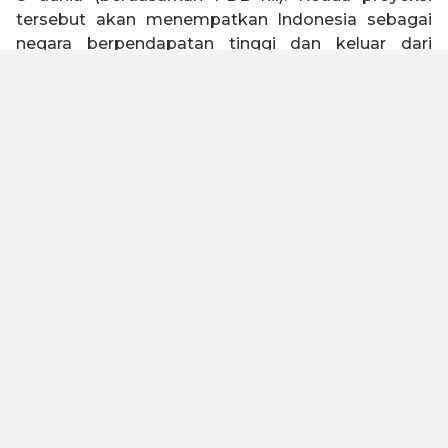
tersebut akan menempatkan Indonesia sebagai
negara berpendapatan tinggi dan keluar dari
jebakan negara kelas menengah (
middle income
trap
).
Indonesia 2045 memiliki visi untuk menjadi negara
tangguh, sejahtera, inklusif, dan berkelanjutan.
Untuk mewujudkan visi tersebut, Kadin Indonesia
telah melakukan kajian dengan melibatkan seluruh
elemen bangsa baik asosiasi, akademisi, serikat
buruh, organisasi keagamaan, pelaku usaha dan
industri untuk merumuskan Peta Jalan Indonesia
Emas 2045. Kami meyakini dengan landasan
filosofi “Gotong Royong” dan “Bhinneka Tunggal
Ika” yang diimplementasikan oleh kualitas SDM
yang unggul, maka visi ini dapat tercapai.
Untuk menjadi negara maju dan lepas dari jebakan
negara kelas menengah, Peta Jalan ini